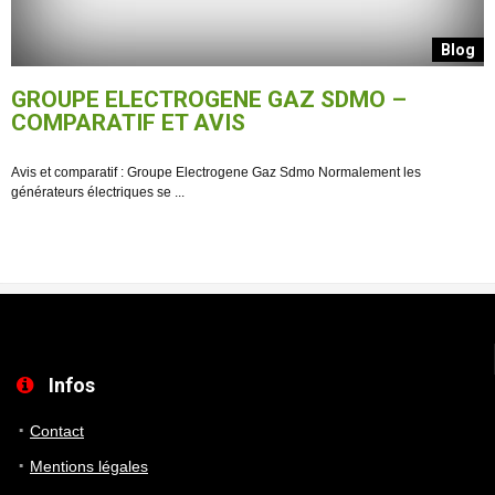
g
Blog
GROUPE ELECTROGENE GAZ SDMO –
COMPARATIF ET AVIS
Avis et comparatif : Groupe Electrogene Gaz Sdmo Normalement les
L
générateurs électriques se ...
g
Infos
Contact
Mentions légales