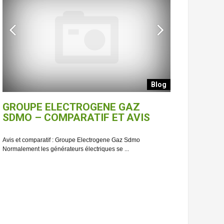
Blog
GROUPE ELECTROGENE GAZ
PIECE DE
SDMO – COMPARATIF ET AVIS
ELECTROGE
GUIDE CO
Avis et comparatif : Groupe Electrogene Gaz Sdmo
Normalement les générateurs électriques se ...
Lequel choisir : P
3000 Nos générateur