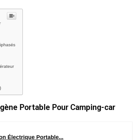
r
riphasés
érateur
)
rogène Portable Pour Camping-car
 Électrique Portable...