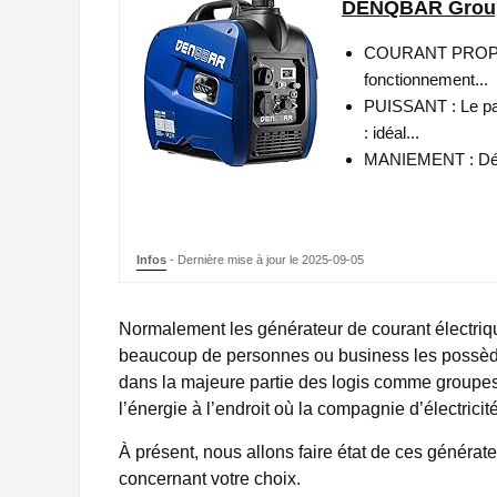
DENQBAR Groupe 
COURANT PROPRE :
fonctionnement...
PUISSANT : Le pa
: idéal...
MANIEMENT : Démarra
Infos
- Dernière mise à jour le 2025-09-05
Normalement les générateur de courant électriqu
beaucoup de personnes ou business les possèden
dans la majeure partie des logis comme groupes
l’énergie à l’endroit où la compagnie d’électrici
À présent, nous allons faire état de ces générat
concernant votre choix.