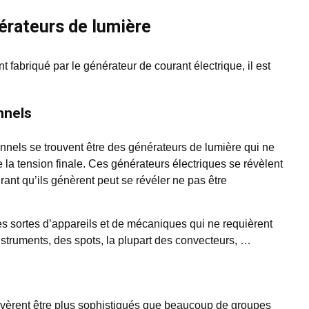
érateurs de lumière
nt fabriqué par le générateur de courant électrique, il est
nnels
nnels se trouvent être des générateurs de lumière qui ne
Blog
la tension finale. Ces générateurs électriques se révèlent
GROUPE ÉLECTROGÈNE
rant qu’ils génèrent peut se révéler ne pas être
SILENCIEUX INVERTER – NOS
CONSEILS POUR FAIRE VOTRE
CHOIX
s sortes d’appareils et de mécaniques qui ne requièrent
struments, des spots, la plupart des convecteurs, …
Classement 2020 : Groupe électrogène Silencieux Inverter
L'ensemble des générateur de courant ...
vèrent être plus sophistiqués que beaucoup de groupes