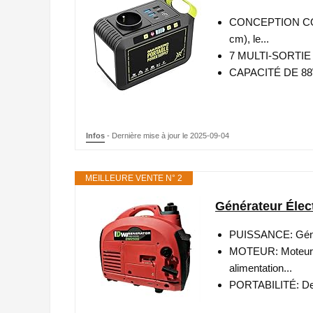
CONCEPTION COMP
cm), le...
7 MULTI-SORTIE : 
CAPACITÉ DE 88WH/
Infos
- Dernière mise à jour le 2025-09-04
MEILLEURE VENTE N° 2
Générateur Élect
PUISSANCE: Généra
MOTEUR: Moteur es
alimentation...
PORTABILITÉ: Desi