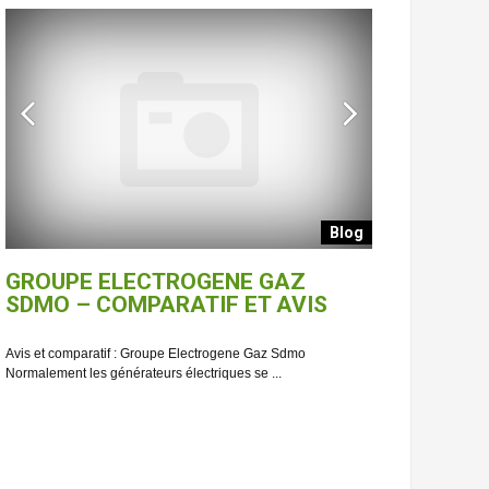
Blog
GROUPE ELECTROGENE GAZ
PIECE DE
SDMO – COMPARATIF ET AVIS
ELECTROGE
GUIDE CO
Avis et comparatif : Groupe Electrogene Gaz Sdmo
Normalement les générateurs électriques se ...
Lequel choisir : P
3000 Nos générateur